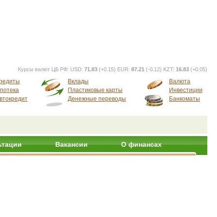
Курсы валют ЦБ РФ:
USD:
71.83
(+0.15) EUR:
87.21
(-0.12) KZT:
16.83
(+0.05)
редиты
Вклады
Валюта
потека
Пластиковые карты
Инвестиции
втокредит
Денежные переводы
Банкоматы
ьтации
Вакансии
О финансах