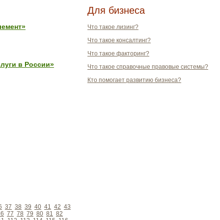
Для бизнеса
лемент»
Что такое лизинг?
Что такое консалтинг?
Что такое факторинг?
луги в России»
Что такое справочные правовые системы?
Кто помогает развитию бизнеса?
6
37
38
39
40
41
42
43
76
77
78
79
80
81
82