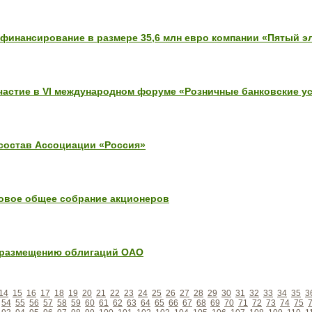
инансирование в размере 35,6 млн евро компании «Пятый э
частие в VI международном форуме «Розничные банковские ус
состав Ассоциации «Россия»
овое общее собрание акционеров
 размещению облигаций ОАО
14
15
16
17
18
19
20
21
22
23
24
25
26
27
28
29
30
31
32
33
34
35
3
54
55
56
57
58
59
60
61
62
63
64
65
66
67
68
69
70
71
72
73
74
75