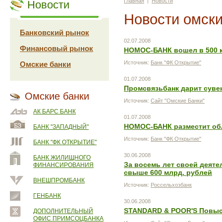
Главная
|
Новости
Новости
Новости омски
Банковский рынок
02.07.2008
Финансовый рынок
НОМОС-БАНК вошел в 500 
Источник:
Банк "ФК Открытие"
Омские банки
01.07.2008
Промсвязьбанк дарит суве
Омские банки
Источник:
Сайт "Омские Банки"
АК БАРС БАНК
01.07.2008
НОМОС-БАНК разместит обл
БАНК "ЗАПАДНЫЙ"
Источник:
Банк "ФК Открытие"
БАНК "ФК ОТКРЫТИЕ"
30.06.2008
БАНК ЖИЛИЩНОГО
За восемь лет своей деят
ФИНАНСИРОВАНИЯ
свыше 600 млрд. рублей
ВНЕШПРОМБАНК
Источник:
Россельхозбанк
ГЕНБАНК
30.06.2008
STANDARD & POOR'S Повыс
ДОПОЛНИТЕЛЬНЫЙ
ОФИС ПРИМСОЦБАНКА