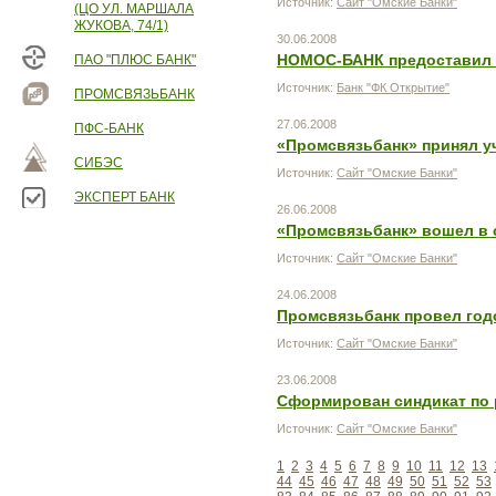
Источник:
Сайт "Омские Банки"
(ЦО УЛ. МАРШАЛА
ЖУКОВА, 74/1)
30.06.2008
НОМОС-БАНК предоставил ф
ПАО "ПЛЮС БАНК"
Источник:
Банк "ФК Открытие"
ПРОМСВЯЗЬБАНК
27.06.2008
ПФС-БАНК
«Промсвязьбанк» принял у
СИБЭС
Источник:
Сайт "Омские Банки"
ЭКСПЕРТ БАНК
26.06.2008
«Промсвязьбанк» вошел в 
Источник:
Сайт "Омские Банки"
24.06.2008
Промсвязьбанк провел год
Источник:
Сайт "Омские Банки"
23.06.2008
Сформирован синдикат по
Источник:
Сайт "Омские Банки"
1
2
3
4
5
6
7
8
9
10
11
12
13
44
45
46
47
48
49
50
51
52
53