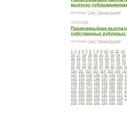
выпуску субординиров
Источник:
Сайт "Омские Банки"
22.05.2009
Промсвязьбанк выплатил
собственных рублевых
Источник:
Сайт "Омские Банки"
1
2
3
4
5
6
7
8
9
10
11
12
13
26
27
28
29
30
31
32
33
34
35
48
49
50
51
52
53
54
55
56
57
70
71
72
73
74
75
76
77
78
79
92
93
94
95
96
97
98
99
100
1
110
111
112
113
114
115
116
11
127
128
129
130
131
132
133
1
143
144
145
146
147
148
149
1
159
160
161
162
163
164
165
1
175
176
177
178
179
180
181
1
191
192
193
194
195
196
197
1
207
208
209
210
211
212
213
2
223
224
225
226
227
228
229
2
239
240
241
242
243
244
245