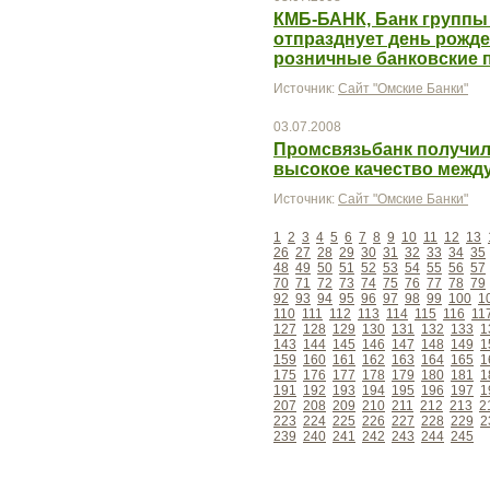
КМБ-БАНК, Банк группы
отпразднует день рожде
розничные банковские 
Источник:
Сайт "Омские Банки"
03.07.2008
Промсвязьбанк получил 
высокое качество межд
Источник:
Сайт "Омские Банки"
1
2
3
4
5
6
7
8
9
10
11
12
13
26
27
28
29
30
31
32
33
34
35
48
49
50
51
52
53
54
55
56
57
70
71
72
73
74
75
76
77
78
79
92
93
94
95
96
97
98
99
100
1
110
111
112
113
114
115
116
11
127
128
129
130
131
132
133
1
143
144
145
146
147
148
149
1
159
160
161
162
163
164
165
1
175
176
177
178
179
180
181
1
191
192
193
194
195
196
197
1
207
208
209
210
211
212
213
2
223
224
225
226
227
228
229
2
239
240
241
242
243
244
245