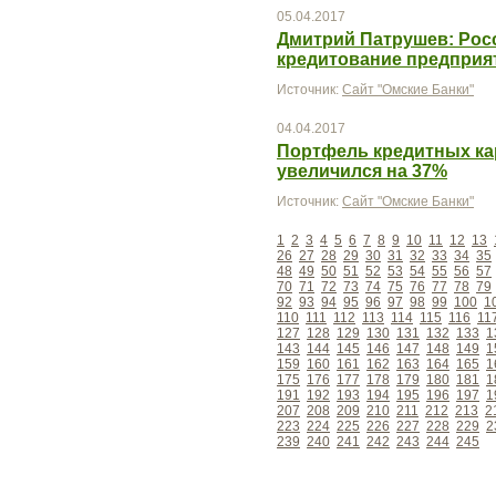
05.04.2017
Дмитрий Патрушев: Рос
кредитование предприя
Источник:
Сайт "Омские Банки"
04.04.2017
Портфель кредитных ка
увеличился на 37%
Источник:
Сайт "Омские Банки"
1
2
3
4
5
6
7
8
9
10
11
12
13
26
27
28
29
30
31
32
33
34
35
48
49
50
51
52
53
54
55
56
57
70
71
72
73
74
75
76
77
78
79
92
93
94
95
96
97
98
99
100
1
110
111
112
113
114
115
116
11
127
128
129
130
131
132
133
1
143
144
145
146
147
148
149
1
159
160
161
162
163
164
165
1
175
176
177
178
179
180
181
1
191
192
193
194
195
196
197
1
207
208
209
210
211
212
213
2
223
224
225
226
227
228
229
2
239
240
241
242
243
244
245