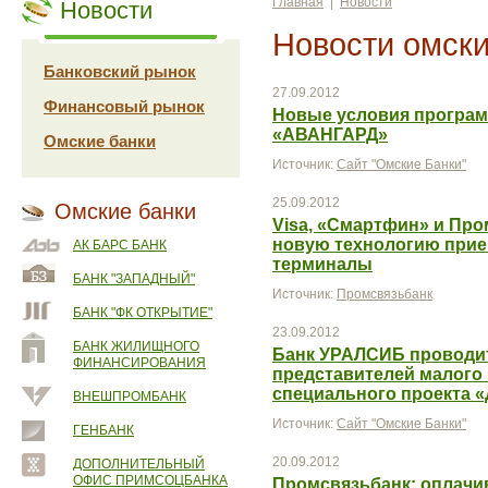
Главная
|
Новости
Новости
Новости омски
Банковский рынок
27.09.2012
Финансовый рынок
Новые условия програм
«АВАНГАРД»
Омские банки
Источник:
Сайт "Омские Банки"
25.09.2012
Омские банки
Visa, «Cмартфин» и Пр
новую технологию прием
АК БАРС БАНК
терминалы
БАНК "ЗАПАДНЫЙ"
Источник:
Промсвязьбанк
БАНК "ФК ОТКРЫТИЕ"
23.09.2012
БАНК ЖИЛИЩНОГО
Банк УРАЛСИБ проводи
ФИНАНСИРОВАНИЯ
представителей малого 
специального проекта 
ВНЕШПРОМБАНК
Источник:
Сайт "Омские Банки"
ГЕНБАНК
20.09.2012
ДОПОЛНИТЕЛЬНЫЙ
ОФИС ПРИМСОЦБАНКА
Промсвязьбанк: оплачив