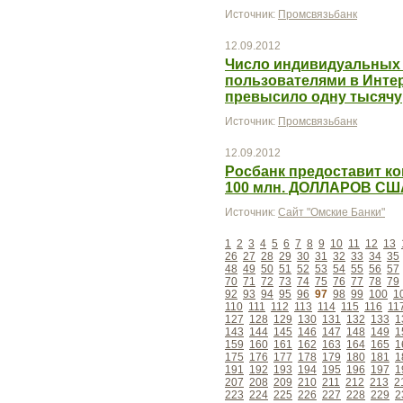
Источник:
Промсвязьбанк
12.09.2012
Число индивидуальных 
пользователями в Интер
превысило одну тысячу
Источник:
Промсвязьбанк
12.09.2012
Росбанк предоставит к
100 млн. ДОЛЛАРОВ СШ
Источник:
Сайт "Омские Банки"
1
2
3
4
5
6
7
8
9
10
11
12
13
26
27
28
29
30
31
32
33
34
35
48
49
50
51
52
53
54
55
56
57
70
71
72
73
74
75
76
77
78
79
92
93
94
95
96
97
98
99
100
1
110
111
112
113
114
115
116
11
127
128
129
130
131
132
133
1
143
144
145
146
147
148
149
1
159
160
161
162
163
164
165
1
175
176
177
178
179
180
181
1
191
192
193
194
195
196
197
1
207
208
209
210
211
212
213
2
223
224
225
226
227
228
229
2