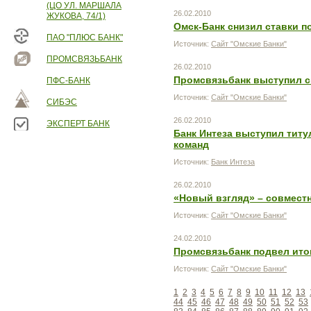
(ЦО УЛ. МАРШАЛА
26.02.2010
ЖУКОВА, 74/1)
Омск-Банк снизил ставки п
ПАО "ПЛЮС БАНК"
Источник:
Сайт "Омские Банки"
ПРОМСВЯЗЬБАНК
26.02.2010
Промсвязьбанк выступил 
ПФС-БАНК
Источник:
Сайт "Омские Банки"
СИБЭС
26.02.2010
ЭКСПЕРТ БАНК
Банк Интеза выступил тит
команд
Источник:
Банк Интеза
26.02.2010
«Новый взгляд» – совмест
Источник:
Сайт "Омские Банки"
24.02.2010
Промсвязьбанк подвел итог
Источник:
Сайт "Омские Банки"
1
2
3
4
5
6
7
8
9
10
11
12
13
44
45
46
47
48
49
50
51
52
53