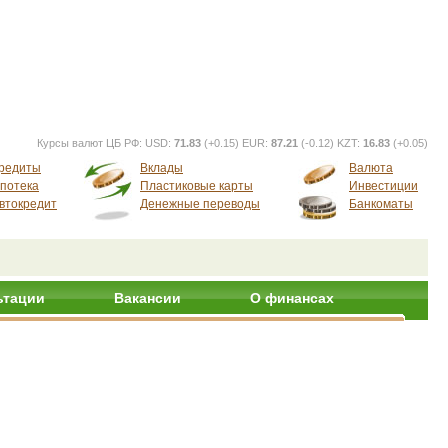
Курсы валют ЦБ РФ:
USD:
71.83
(+0.15) EUR:
87.21
(-0.12) KZT:
16.83
(+0.05)
редиты
Вклады
Валюта
потека
Пластиковые карты
Инвестиции
втокредит
Денежные переводы
Банкоматы
ьтации
Вакансии
О финансах