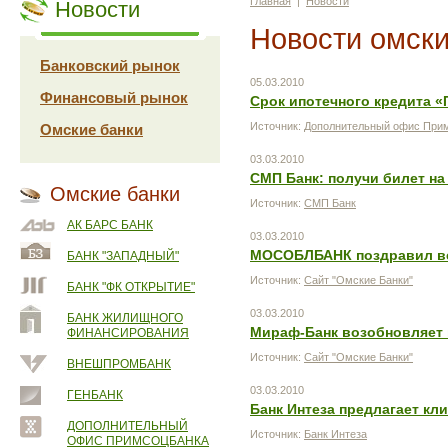
Главная
|
Новости
Новости
Новости омски
Банковский рынок
05.03.2010
Финансовый рынок
Срок ипотечного кредита «
Источник:
Дополнительный офис Прим
Омские банки
03.03.2010
СМП Банк: получи билет на
Омские банки
Источник:
СМП Банк
АК БАРС БАНК
03.03.2010
МОСОБЛБАНК поздравил ве
БАНК "ЗАПАДНЫЙ"
Источник:
Сайт "Омские Банки"
БАНК "ФК ОТКРЫТИЕ"
03.03.2010
БАНК ЖИЛИЩНОГО
Мираф-Банк возобновляет 
ФИНАНСИРОВАНИЯ
Источник:
Сайт "Омские Банки"
ВНЕШПРОМБАНК
03.03.2010
ГЕНБАНК
Банк Интеза предлагает к
ДОПОЛНИТЕЛЬНЫЙ
Источник:
Банк Интеза
ОФИС ПРИМСОЦБАНКА