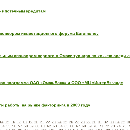
о ипотечным кредитам
спонсором инвестиционного форума Euromoney
ульным спонсором первого в Омске турнира по хоккею среди 
ная программа ОАО «Омск-Банк» и ООО «МЦ «ИнтерВзгляд»
и работы на рынке факторинга в 2009 году
14
15
16
17
18
19
20
21
22
23
24
25
26
27
28
29
30
31
32
33
34
35
3
54
55
56
57
58
59
60
61
62
63
64
65
66
67
68
69
70
71
72
73
74
75