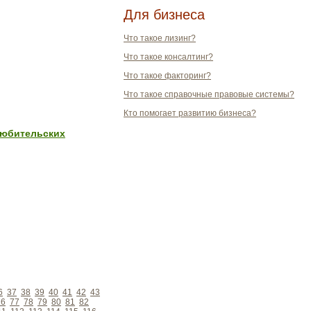
Для бизнеса
Что такое лизинг?
Что такое консалтинг?
Что такое факторинг?
Что такое справочные правовые системы?
Кто помогает развитию бизнеса?
любительских
6
37
38
39
40
41
42
43
76
77
78
79
80
81
82