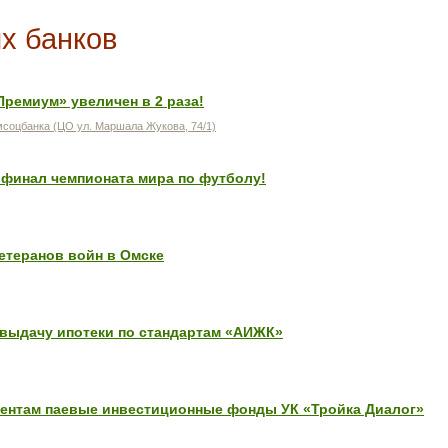
х банков
Премиум» увеличен в 2 раза!
соцбанка (ЦО ул. Маршала Жукова, 74/1)
 финал чемпионата мира по футболу!
теранов войн в Омске
выдачу ипотеки по стандартам «АИЖК»
лиентам паевые инвестиционные фонды УК «Тройка Диалог»