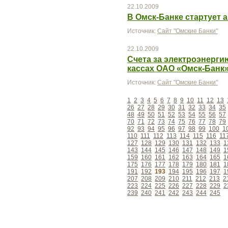
22.10.2009
В Омск-Банке стартует
Источник:
Сайт "Омские Банки"
22.10.2009
Счета за электроэнерги
кассах ОАО «Омск-Банк
Источник:
Сайт "Омские Банки"
1
2
3
4
5
6
7
8
9
10
11
12
13
26
27
28
29
30
31
32
33
34
35
48
49
50
51
52
53
54
55
56
57
70
71
72
73
74
75
76
77
78
79
92
93
94
95
96
97
98
99
100
1
110
111
112
113
114
115
116
11
127
128
129
130
131
132
133
1
143
144
145
146
147
148
149
1
159
160
161
162
163
164
165
1
175
176
177
178
179
180
181
1
191
192
193
194
195
196
197
1
207
208
209
210
211
212
213
2
223
224
225
226
227
228
229
2
239
240
241
242
243
244
245