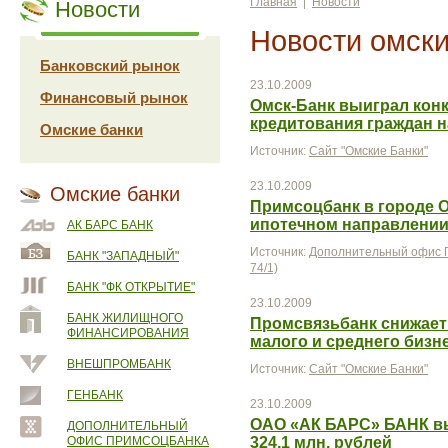
Главная
|
Новости
Новости
Новости омски
Банковский рынок
23.10.2009
Финансовый рынок
Омск-Банк выиграл конк
кредитования граждан н
Омские банки
Источник:
Сайт "Омские Банки"
23.10.2009
Омские банки
Примсоцбанк в городе О
ипотечном направлени
АК БАРС БАНК
Источник:
Дополнительный офис П
БАНК "ЗАПАДНЫЙ"
74/1)
БАНК "ФК ОТКРЫТИЕ"
23.10.2009
БАНК ЖИЛИЩНОГО
Промсвязьбанк снижает 
ФИНАНСИРОВАНИЯ
малого и среднего бизн
ВНЕШПРОМБАНК
Источник:
Сайт "Омские Банки"
ГЕНБАНК
23.10.2009
ОАО «АК БАРС» БАНК в
ДОПОЛНИТЕЛЬНЫЙ
ОФИС ПРИМСОЦБАНКА
324,1 млн. рублей