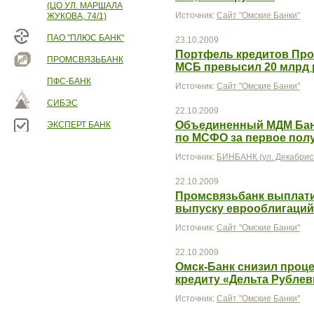
(ЦО УЛ. МАРШАЛА
Источник:
Сайт "Омские Банки"
ЖУКОВА, 74/1)
ПАО "ПЛЮС БАНК"
23.10.2009
Портфель кредитов Про
ПРОМСВЯЗЬБАНК
МСБ превысил 20 млрд 
ПФС-БАНК
Источник:
Сайт "Омские Банки"
СИБЭС
22.10.2009
Объединенный МДМ Бан
ЭКСПЕРТ БАНК
по МСФО за первое полу
Источник:
БИНБАНК (ул. Декабрист
22.10.2009
Промсвязьбанк выплати
выпуску еврооблигаций
Источник:
Сайт "Омские Банки"
22.10.2009
Омск-Банк снизил проц
кредиту «Дельта Рубле
Источник:
Сайт "Омские Банки"