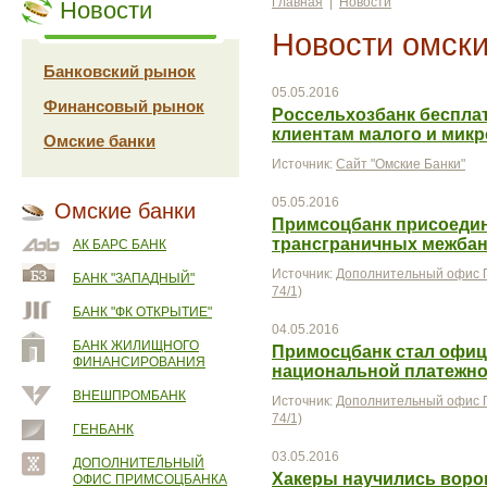
Главная
|
Новости
Новости
Новости омски
Банковский рынок
05.05.2016
Финансовый рынок
Россельхозбанк бесплат
клиентам малого и мик
Омские банки
Источник:
Сайт "Омские Банки"
05.05.2016
Омские банки
Примсоцбанк присоедин
трансграничных межбанк
АК БАРС БАНК
Источник:
Дополнительный офис П
БАНК "ЗАПАДНЫЙ"
74/1)
БАНК "ФК ОТКРЫТИЕ"
04.05.2016
БАНК ЖИЛИЩНОГО
Примосцбанк стал офи
ФИНАНСИРОВАНИЯ
национальной платежн
ВНЕШПРОМБАНК
Источник:
Дополнительный офис П
74/1)
ГЕНБАНК
03.05.2016
ДОПОЛНИТЕЛЬНЫЙ
Хакеры научились воров
ОФИС ПРИМСОЦБАНКА