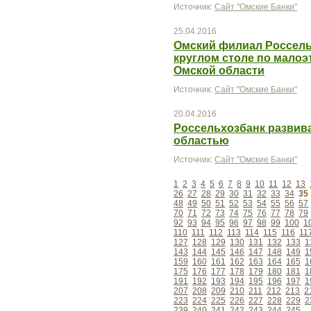
Источник:
Сайт "Омские Банки"
25.04.2016
Омский филиал Россель
круглом столе по мало
Омской области
Источник:
Сайт "Омские Банки"
20.04.2016
Россельхозбанк развива
областью
Источник:
Сайт "Омские Банки"
1
2
3
4
5
6
7
8
9
10
11
12
13
26
27
28
29
30
31
32
33
34
35
48
49
50
51
52
53
54
55
56
57
70
71
72
73
74
75
76
77
78
79
92
93
94
95
96
97
98
99
100
1
110
111
112
113
114
115
116
11
127
128
129
130
131
132
133
1
143
144
145
146
147
148
149
1
159
160
161
162
163
164
165
1
175
176
177
178
179
180
181
1
191
192
193
194
195
196
197
1
207
208
209
210
211
212
213
2
223
224
225
226
227
228
229
2
239
240
241
242
243
244
245