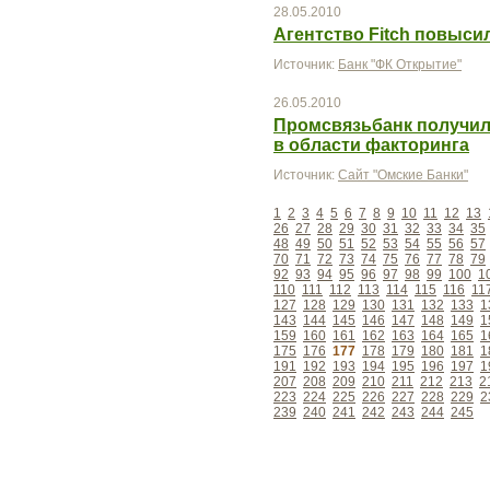
28.05.2010
Агентство Fitch повыс
Источник:
Банк "ФК Открытие"
26.05.2010
Промсвязьбанк получил
в области факторинга
Источник:
Сайт "Омские Банки"
1
2
3
4
5
6
7
8
9
10
11
12
13
26
27
28
29
30
31
32
33
34
35
48
49
50
51
52
53
54
55
56
57
70
71
72
73
74
75
76
77
78
79
92
93
94
95
96
97
98
99
100
1
110
111
112
113
114
115
116
11
127
128
129
130
131
132
133
1
143
144
145
146
147
148
149
1
159
160
161
162
163
164
165
1
175
176
177
178
179
180
181
1
191
192
193
194
195
196
197
1
207
208
209
210
211
212
213
2
223
224
225
226
227
228
229
2
239
240
241
242
243
244
245