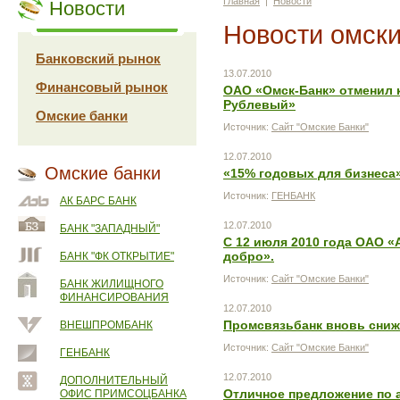
Главная
|
Новости
Новости
Новости омски
Банковский рынок
13.07.2010
Финансовый рынок
ОАО «Омск-Банк» отменил 
Рублевый»
Омские банки
Источник:
Сайт "Омские Банки"
12.07.2010
Омские банки
«15% годовых для бизнеса»
Источник:
ГЕНБАНК
АК БАРС БАНК
12.07.2010
БАНК "ЗАПАДНЫЙ"
С 12 июля 2010 года ОАО 
добро».
БАНК "ФК ОТКРЫТИЕ"
Источник:
Сайт "Омские Банки"
БАНК ЖИЛИЩНОГО
ФИНАНСИРОВАНИЯ
12.07.2010
Промсвязьбанк вновь снижа
ВНЕШПРОМБАНК
Источник:
Сайт "Омские Банки"
ГЕНБАНК
12.07.2010
ДОПОЛНИТЕЛЬНЫЙ
Отличное предложение по 
ОФИС ПРИМСОЦБАНКА