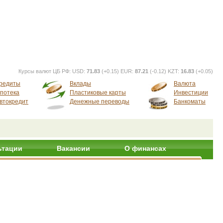
Курсы валют ЦБ РФ:
USD:
71.83
(+0.15) EUR:
87.21
(-0.12) KZT:
16.83
(+0.05)
редиты
Вклады
Валюта
потека
Пластиковые карты
Инвестиции
втокредит
Денежные переводы
Банкоматы
ьтации
Вакансии
О финансах