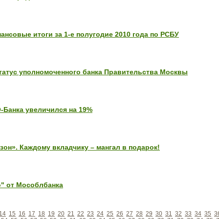
нсовые итоги за 1-е полугодие 2010 года по РСБУ
татус уполномоченного банка Правительства Москвы
Банка увеличился на 19%
он». Каждому вкладчику – мангал в подарок!
о" от Мособлбанка
14
15
16
17
18
19
20
21
22
23
24
25
26
27
28
29
30
31
32
33
34
35
3