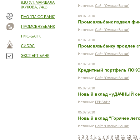
(ЦО УЛ. МАРШАЛА
Источник:
Сайт "Омские Банки"
ЖУКОВА, 74/1)
09.07.2010
ПАО "ПЛЮС БАНК"
Промсвязьбанк подвел фина
ПРОМСВЯЗЬБАНК
Источник:
Сайт "Омские Банки"
ПФС-БАНК
07.07.2010
Промсвязьбанку продлен с
СИБЭС
Источник:
Сайт "Омские Банки"
ЭКСПЕРТ БАНК
07.07.2010
Кредитный портфель ЛОКО-
Источник:
Сайт "Омские Банки"
05.07.2010
Новый вклад «уДАЧНЫЙ сез
Источник:
ГЕНБАНК
05.07.2010
Новый вклад "Горячее лет
Источник:
Сайт "Омские Банки"
1
2
3
4
5
6
7
8
9
10
11
12
13