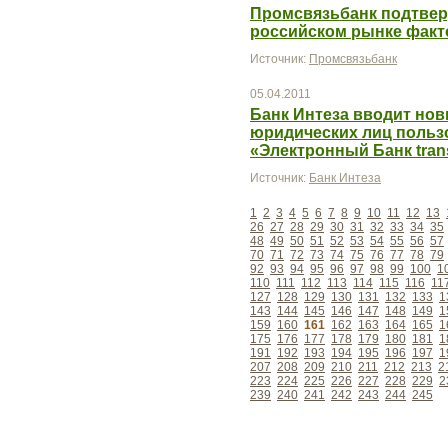
Промсвязьбанк подтвер
российском рынке факто
Источник:
Промсвязьбанк
05.04.2011
Банк Интеза вводит нов
юридических лиц польз
«Электронный Банк tran
Источник:
Банк Интеза
1
2
3
4
5
6
7
8
9
10
11
12
13
26
27
28
29
30
31
32
33
34
35
48
49
50
51
52
53
54
55
56
57
70
71
72
73
74
75
76
77
78
79
92
93
94
95
96
97
98
99
100
1
110
111
112
113
114
115
116
11
127
128
129
130
131
132
133
1
143
144
145
146
147
148
149
1
159
160
161
162
163
164
165
1
175
176
177
178
179
180
181
1
191
192
193
194
195
196
197
1
207
208
209
210
211
212
213
2
223
224
225
226
227
228
229
2
239
240
241
242
243
244
245