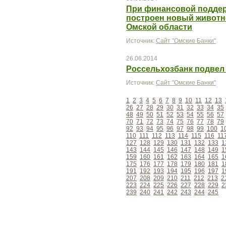
При финансовой поддер
построен новый животн
Омской области
Источник:
Сайт "Омские Банки"
26.06.2014
Россельхозбанк подвел 
Источник:
Сайт "Омские Банки"
1
2
3
4
5
6
7
8
9
10
11
12
13
26
27
28
29
30
31
32
33
34
35
48
49
50
51
52
53
54
55
56
57
70
71
72
73
74
75
76
77
78
79
92
93
94
95
96
97
98
99
100
1
110
111
112
113
114
115
116
11
127
128
129
130
131
132
133
1
143
144
145
146
147
148
149
1
159
160
161
162
163
164
165
1
175
176
177
178
179
180
181
1
191
192
193
194
195
196
197
1
207
208
209
210
211
212
213
2
223
224
225
226
227
228
229
2
239
240
241
242
243
244
245