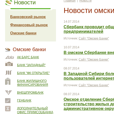
Главная
|
Новости
Новости
Новости омски
Банковский рынок
14.07.2014
Финансовый рынок
Сбербанк проводит общ
предпринимателей
Омские банки
Источник:
Сайт "Омские Банки"
10.07.2014
Омские банки
В омском Сбербанке вн
АК БАРС БАНК
Источник:
Сайт "Омские Банки"
БАНК "ЗАПАДНЫЙ"
08.07.2014
БАНК "ФК ОТКРЫТИЕ"
В Западной Сибири боле
пользователей интернет
БАНК ЖИЛИЩНОГО
ФИНАНСИРОВАНИЯ
Источник:
Сайт "Омские Банки"
ВНЕШПРОМБАНК
08.07.2014
Омское отделение Сбер
ГЕНБАНК
строительство жилых д
административном окру
ДОПОЛНИТЕЛЬНЫЙ
ОФИС ПРИМСОЦБАНКА