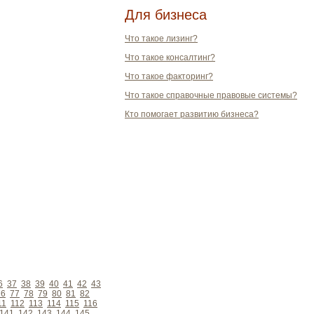
Для бизнеса
Что такое лизинг?
Что такое консалтинг?
Что такое факторинг?
Что такое справочные правовые системы?
Кто помогает развитию бизнеса?
6
37
38
39
40
41
42
43
76
77
78
79
80
81
82
11
112
113
114
115
116
141
142
143
144
145