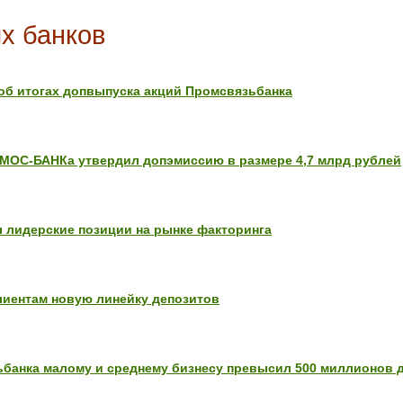
х банков
 об итогах допвыпуска акций Промсвязьбанка
МОС-БАНКа утвердил допэмиссию в размере 4,7 млрд рублей
 лидерские позиции на рынке факторинга
иентам новую линейку депозитов
банка малому и среднему бизнесу превысил 500 миллионов 