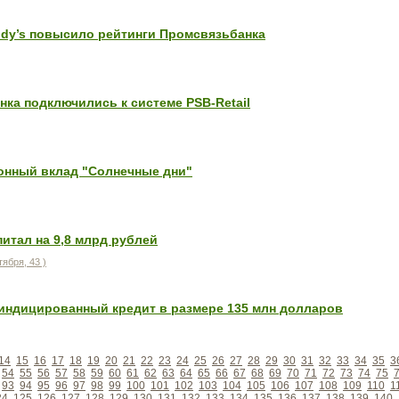
ody’s повысило рейтинги Промсвязьбанка
ка подключились к системе PSB-Retail
онный вклад "Солнечные дни"
итал на 9,8 млрд рублей
ября, 43 )
ндицированный кредит в размере 135 млн долларов
14
15
16
17
18
19
20
21
22
23
24
25
26
27
28
29
30
31
32
33
34
35
3
54
55
56
57
58
59
60
61
62
63
64
65
66
67
68
69
70
71
72
73
74
75
93
94
95
96
97
98
99
100
101
102
103
104
105
106
107
108
109
110
1
24
125
126
127
128
129
130
131
132
133
134
135
136
137
138
139
140