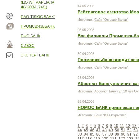
(ЦО УЛ. МАРШАЛА
14.05.2008
ЖУКОВА, 74/1)
Рейтинговое агентство Mo
ПАО "ПЛЮС БАНК"
Источник:
Сайт "Омские Банки"
ПРОМСВЯЗЬБАНК
05.05.2008
Все филиалы Промсвязьбан
ПФС-БАНК
Источник:
Сайт "Омские Банки"
СИБЭС
30.04.2008
ЭКСПЕРТ БАНК
Промсвязьбанк вводит сез
Источник:
Сайт "Омские Банки"
28.04.2008
Абсолют Банк увеличил кап
Источник:
Абсолют Банк (ул.10 лет Окт
28.04.2008
НОМОС-БАНК привлекает си
Источник:
Банк "ФК Открытие"
1
2
3
4
5
6
7
8
9
10
11
12
13
44
45
46
47
48
49
50
51
52
53
83
84
85
86
87
88
89
90
91
92
117
118
119
120
121
122
123
1