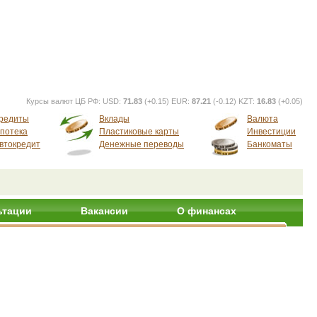
Курсы валют ЦБ РФ:
USD:
71.83
(+0.15) EUR:
87.21
(-0.12) KZT:
16.83
(+0.05)
редиты
Вклады
Валюта
потека
Пластиковые карты
Инвестиции
втокредит
Денежные переводы
Банкоматы
ьтации
Вакансии
О финансах