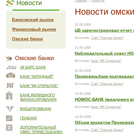
Главная
|
Новости
Новости
Новости омски
Банковский рынок
22.05.2008
Финансовый рынок
ЦБ зарегистрировал отчет
Источник:
Сайт "Омские Банки"
Омские банки
21.05.2008
Наблюдательный совет НО
Омские банки
Источник:
Банк "ФК Открытие"
АК БАРС БАНК
20.05.2008
Промсвязьбанк подтвердил
БАНК "ЗАПАДНЫЙ"
Источник:
Сайт "Омские Банки"
БАНК "ФК ОТКРЫТИЕ"
19.05.2008
БАНК ЖИЛИЩНОГО
НОМОС-БАНК предложил кл
ФИНАНСИРОВАНИЯ
Источник:
Банк "ФК Открытие"
ВНЕШПРОМБАНК
16.05.2008
ГЕНБАНК
Объем кредитов Промсвязь
ДОПОЛНИТЕЛЬНЫЙ
Источник:
Сайт "Омские Банки"
ОФИС ПРИМСОЦБАНКА