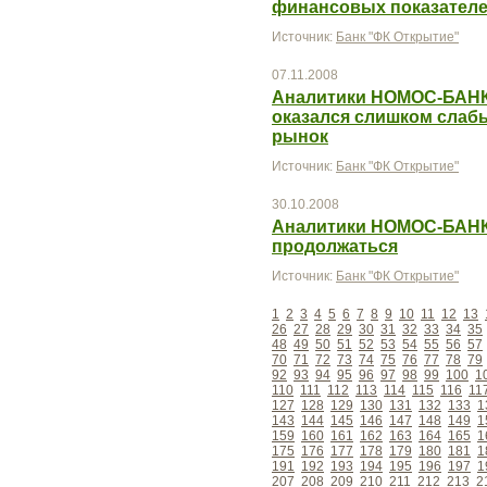
финансовых показател
Источник:
Банк "ФК Открытие"
07.11.2008
Аналитики НОМОС-БАНКа
оказался слишком слаб
рынок
Источник:
Банк "ФК Открытие"
30.10.2008
Аналитики НОМОС-БАНКа
продолжаться
Источник:
Банк "ФК Открытие"
1
2
3
4
5
6
7
8
9
10
11
12
13
26
27
28
29
30
31
32
33
34
35
48
49
50
51
52
53
54
55
56
57
70
71
72
73
74
75
76
77
78
79
92
93
94
95
96
97
98
99
100
1
110
111
112
113
114
115
116
11
127
128
129
130
131
132
133
1
143
144
145
146
147
148
149
1
159
160
161
162
163
164
165
1
175
176
177
178
179
180
181
1
191
192
193
194
195
196
197
1
207
208
209
210
211
212
213
2