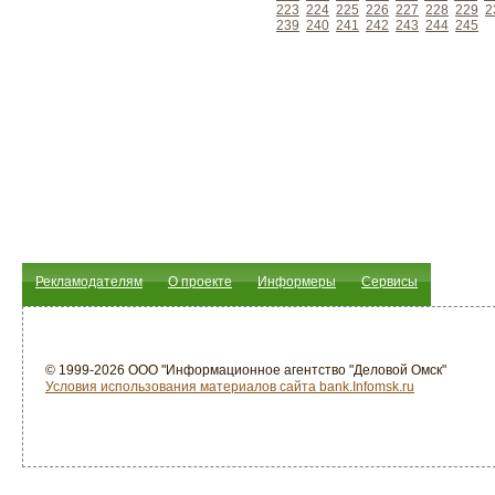
223
224
225
226
227
228
229
2
239
240
241
242
243
244
245
Рекламодателям
О проекте
Информеры
Сервисы
© 1999-2026 ООО "Информационное агентство "Деловой Омск"
Условия использования материалов сайта bank.Infomsk.ru