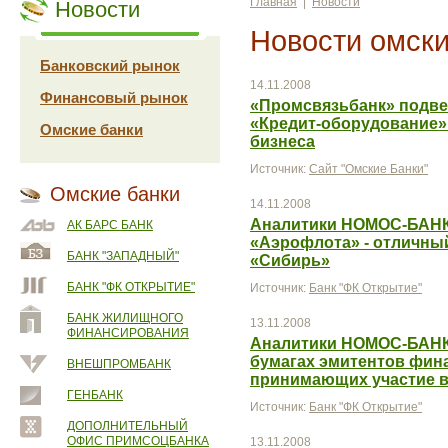
Главная
|
Новости
Новости
Новости омски
Банковский рынок
14.11.2008
Финансовый рынок
«Промсвязьбанк» подвел
«Кредит-оборудование» 
Омские банки
бизнеса
Источник:
Сайт "Омские Банки"
Омские банки
14.11.2008
Аналитики НОМОС-БАНКа
АК БАРС БАНК
«Аэрофлота» - отличны
БАНК "ЗАПАДНЫЙ"
«Сибирь»
БАНК "ФК ОТКРЫТИЕ"
Источник:
Банк "ФК Открытие"
БАНК ЖИЛИЩНОГО
13.11.2008
ФИНАНСИРОВАНИЯ
Аналитики НОМОС-БАНК
бумагах эмитентов фина
ВНЕШПРОМБАНК
принимающих участие в
ГЕНБАНК
Источник:
Банк "ФК Открытие"
ДОПОЛНИТЕЛЬНЫЙ
ОФИС ПРИМСОЦБАНКА
13.11.2008