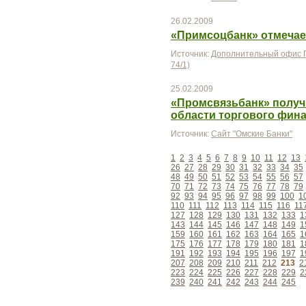
26.02.2009
«Примсоцбанк» отмечает
Источник:
Дополнительный офис П
74/1)
25.02.2009
«Промсвязьбанк» полу
области торгового фин
Источник:
Сайт "Омские Банки"
1
2
3
4
5
6
7
8
9
10
11
12
13
26
27
28
29
30
31
32
33
34
35
48
49
50
51
52
53
54
55
56
57
70
71
72
73
74
75
76
77
78
79
92
93
94
95
96
97
98
99
100
1
110
111
112
113
114
115
116
11
127
128
129
130
131
132
133
1
143
144
145
146
147
148
149
1
159
160
161
162
163
164
165
1
175
176
177
178
179
180
181
1
191
192
193
194
195
196
197
1
207
208
209
210
211
212
213
2
223
224
225
226
227
228
229
2
239
240
241
242
243
244
245