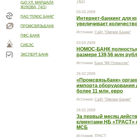
74/1)
(ЦО УЛ. МАРШАЛА
ЖУКОВА, 74/1)
03.03.2009
ПАО "ПЛЮС БАНК"
Интернет-банкинг для ю
увеличивает количеств
ПРОМСВЯЗЬБАНК
Источник:
Сайт "Омские Банки"
ПФС-БАНК
03.03.2009
СИБЭС
НОМОС-БАНК полностью
размере 139,56 млн руб
ЭКСПЕРТ БАНК
Источник:
Банк "ФК Открытие"
26.02.2009
«Промсвязьбанк» орган
импорта оборудования д
более 11 млн. евро
Источник:
Сайт "Омские Банки"
26.02.2009
За первый месяц действ
клиентами НБ «ТРАСТ» 
МСБ
Источник:
ТРАСТ