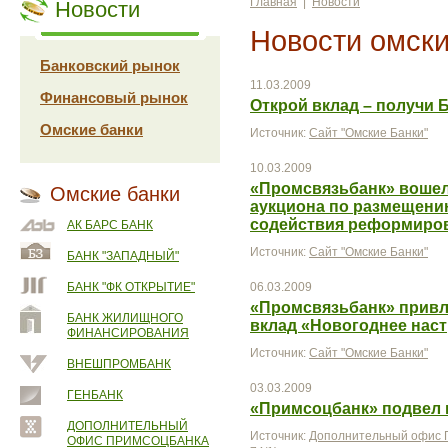
Главная
|
Новости
Новости
Новости омски
Банковский рынок
11.03.2009
Финансовый рынок
Открой вклад – получи 
Омские банки
Источник:
Сайт "Омские Банки"
10.03.2009
«Промсвязьбанк» вошел
Омские банки
аукциона по размещени
содействия реформиро
АК БАРС БАНК
Источник:
Сайт "Омские Банки"
БАНК "ЗАПАДНЫЙ"
БАНК "ФК ОТКРЫТИЕ"
06.03.2009
«Промсвязьбанк» привле
БАНК ЖИЛИЩНОГО
вклад «Новогоднее нас
ФИНАНСИРОВАНИЯ
Источник:
Сайт "Омские Банки"
ВНЕШПРОМБАНК
03.03.2009
ГЕНБАНК
«Примсоцбанк» подвел ит
ДОПОЛНИТЕЛЬНЫЙ
Источник:
Дополнительный офис П
ОФИС ПРИМСОЦБАНКА