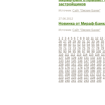
застройщиков
Источник:
Сайт "Омские Банки"
27.06.2012
Новинка от Мираф-Банка
Источник:
Сайт "Омские Банки"
1
2
3
4
5
6
7
8
9
10
11
12
13
26
27
28
29
30
31
32
33
34
35
48
49
50
51
52
53
54
55
56
57
70
71
72
73
74
75
76
77
78
79
92
93
94
95
96
97
98
99
100
1
110
111
112
113
114
115
116
11
127
128
129
130
131
132
133
1
143
144
145
146
147
148
149
1
159
160
161
162
163
164
165
1
175
176
177
178
179
180
181
1
191
192
193
194
195
196
197
1
207
208
209
210
211
212
213
2
223
224
225
226
227
228
229
2
239
240
241
242
243
244
245