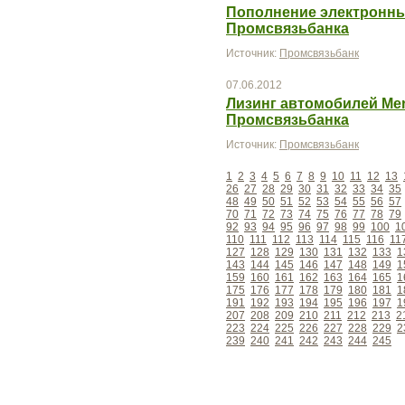
Пополнение электронны
Промсвязьбанка
Источник:
Промсвязьбанк
07.06.2012
Лизинг автомобилей Mer
Промсвязьбанка
Источник:
Промсвязьбанк
1
2
3
4
5
6
7
8
9
10
11
12
13
26
27
28
29
30
31
32
33
34
35
48
49
50
51
52
53
54
55
56
57
70
71
72
73
74
75
76
77
78
79
92
93
94
95
96
97
98
99
100
1
110
111
112
113
114
115
116
11
127
128
129
130
131
132
133
1
143
144
145
146
147
148
149
1
159
160
161
162
163
164
165
1
175
176
177
178
179
180
181
1
191
192
193
194
195
196
197
1
207
208
209
210
211
212
213
2
223
224
225
226
227
228
229
2
239
240
241
242
243
244
245