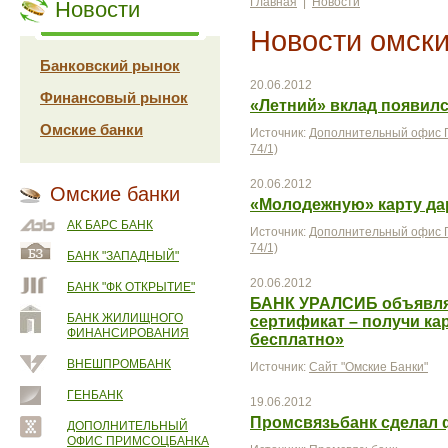
Главная
|
Новости
Новости
Новости омски
Банковский рынок
20.06.2012
Финансовый рынок
«Летний» вклад появил
Омские банки
Источник:
Дополнительный офис П
74/1)
20.06.2012
Омские банки
«Молодежную» карту да
АК БАРС БАНК
Источник:
Дополнительный офис П
74/1)
БАНК "ЗАПАДНЫЙ"
20.06.2012
БАНК "ФК ОТКРЫТИЕ"
БАНК УРАЛСИБ объявля
БАНК ЖИЛИЩНОГО
сертификат – получи к
ФИНАНСИРОВАНИЯ
бесплатно»
ВНЕШПРОМБАНК
Источник:
Сайт "Омские Банки"
ГЕНБАНК
19.06.2012
Промсвязьбанк сделал 
ДОПОЛНИТЕЛЬНЫЙ
ОФИС ПРИМСОЦБАНКА