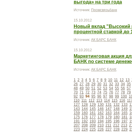
выгода» на три года
Источник:
Промсвязьбанк
15.10.2012
Новый вклад "Высокий 
процентной ставкой до 
Источник:
АК БАРС БАНК
15.10.2012
Маркетинговая акция д
БАНК по системе дене
Источник:
АК БАРС БАНК
1
2
3
4
5
6
7
8
9
10
11
12
13
26
27
28
29
30
31
32
33
34
35
48
49
50
51
52
53
54
55
56
57
70
71
72
73
74
75
76
77
78
79
92
93
94
95
96
97
98
99
100
1
110
111
112
113
114
115
116
11
127
128
129
130
131
132
133
1
143
144
145
146
147
148
149
1
159
160
161
162
163
164
165
1
175
176
177
178
179
180
181
1
191
192
193
194
195
196
197
1
207
208
209
210
211
212
213
2
223
224
225
226
227
228
229
2