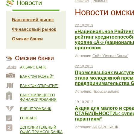
Главная
|
Новости
Новости
Новости омски
Банковский рынок
22.10.2012
Финансовый рынок
«Национальное Рейтинг
рейтинг кредитоспособ
Омские банки
уровне «A-» (националь
прогнозом
Источник:
Сайт "Омские Банки"
Омские банки
22.10.2012
АК БАРС БАНК
Промсвязьбанк выступи
БАНК "ЗАПАДНЫЙ"
этапа молодежной прем
предпринимательства 
БАНК "ФК ОТКРЫТИЕ"
Источник:
Промсвязьбанк
БАНК ЖИЛИЩНОГО
ФИНАНСИРОВАНИЯ
19.10.2012
Акция для малого и сре
ВНЕШПРОМБАНК
СТАБИЛЬНОСТИ»: супер
ГЕНБАНК
гарантиям*
Источник:
АК БАРС БАНК
ДОПОЛНИТЕЛЬНЫЙ
ОФИС ПРИМСОЦБАНКА