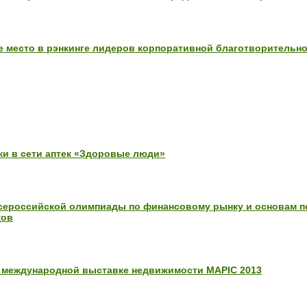
е место в рэнкинге лидеров корпоративной благотворительн
и в сети аптек «Здоровые люди»
Всероссийской олимпиады по финансовому рынку и основам п
ков
в международной выставке недвижимости MAPIC 2013