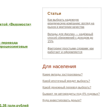
Статьи
Как выбрать надежную
юридическую компанию: взгляд на
зетой «Ведомости»
рынок и критерии качества
Вклады для физлиц — надёжный
способ сбережений с доходом до
15%
о перевода
 процессинговые
Факторинг простыми словами: как
работает и оформляется
Для населения
Какие вклады застрахованы?
Какой ипотечный кредит выбрать?
Какой денежный перевод выбрать?
Бывают ли автокредиты под 4% годовых?
Куда инвестировать деньги?
1,38 трлн рублей