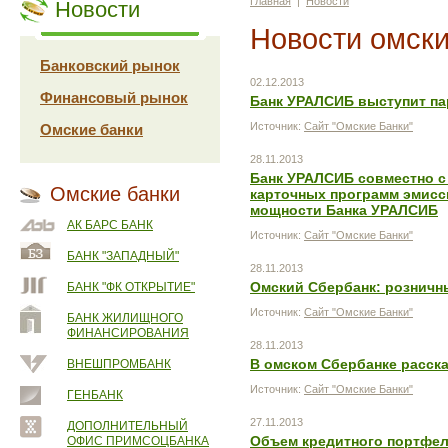
Главная
|
Новости
Новости
Новости омски
Банковский рынок
02.12.2013
Финансовый рынок
Банк УРАЛСИБ выступит па
Источник:
Сайт "Омские Банки"
Омские банки
28.11.2013
Банк УРАЛСИБ совместно с 
Омские банки
карточных программ эмисс
мощности Банка УРАЛСИБ
АК БАРС БАНК
Источник:
Сайт "Омские Банки"
БАНК "ЗАПАДНЫЙ"
28.11.2013
Омский Сбербанк: розничн
БАНК "ФК ОТКРЫТИЕ"
Источник:
Сайт "Омские Банки"
БАНК ЖИЛИЩНОГО
ФИНАНСИРОВАНИЯ
28.11.2013
В омском Сбербанке расска
ВНЕШПРОМБАНК
Источник:
Сайт "Омские Банки"
ГЕНБАНК
27.11.2013
ДОПОЛНИТЕЛЬНЫЙ
Объем кредитного портфеля
ОФИС ПРИМСОЦБАНКА