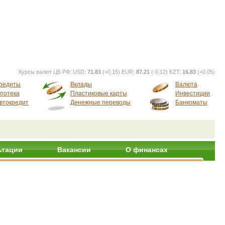
Курсы валют ЦБ РФ:
USD:
71.83
(+0.15) EUR:
87.21
(-0.12) KZT:
16.83
(+0.05)
редиты
Вклады
Валюта
потека
Пластиковые карты
Инвестиции
втокредит
Денежные переводы
Банкоматы
ьтации
Вакансии
О финансах