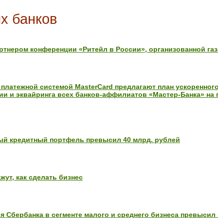
х банков
ртнером конференции «Ритейл в России», организованной га
платежной системой MasterCard предлагают план ускоренног
ии и эквайринга всех банков-аффилиатов «Мастер-Банка» на
ый кредитный портфель превысил 40 млрд. рублей
жут, как сделать бизнес
 Сбербанка в сегменте малого и среднего бизнеса превысил 