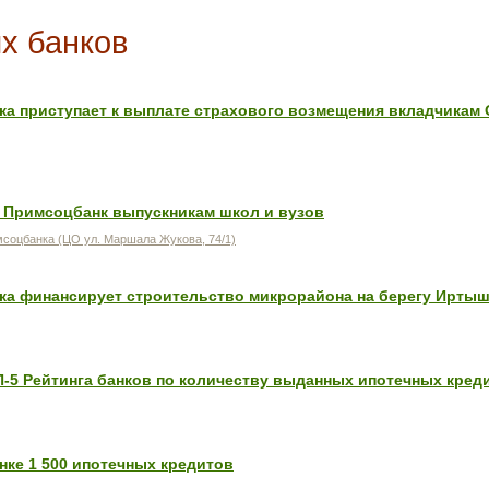
х банков
ка приступает к выплате страхового возмещения вкладчикам
 Примсоцбанк выпускникам школ и вузов
соцбанка (ЦО ул. Маршала Жукова, 74/1)
ка финансирует строительство микрорайона на берегу Ирты
5 Рейтинга банков по количеству выданных ипотечных креди
ке 1 500 ипотечных кредитов