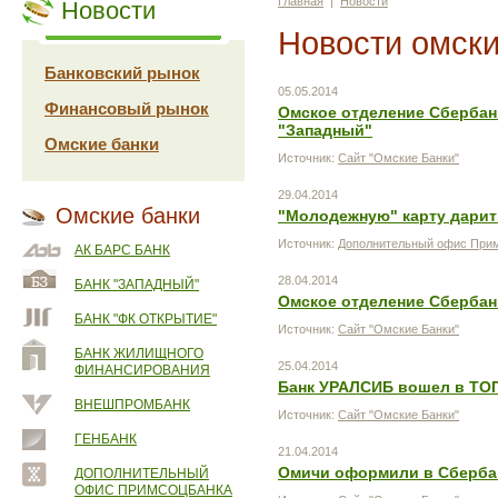
Главная
|
Новости
Новости
Новости омски
Банковский рынок
05.05.2014
Финансовый рынок
Омское отделение Сбербан
"Западный"
Омские банки
Источник:
Сайт "Омские Банки"
29.04.2014
Омские банки
"Молодежную" карту дарит
Источник:
Дополнительный офис Прим
АК БАРС БАНК
28.04.2014
БАНК "ЗАПАДНЫЙ"
Омское отделение Сбербан
БАНК "ФК ОТКРЫТИЕ"
Источник:
Сайт "Омские Банки"
БАНК ЖИЛИЩНОГО
25.04.2014
ФИНАНСИРОВАНИЯ
Банк УРАЛСИБ вошел в ТОП-
ВНЕШПРОМБАНК
Источник:
Сайт "Омские Банки"
ГЕНБАНК
21.04.2014
Омичи оформили в Сбербан
ДОПОЛНИТЕЛЬНЫЙ
ОФИС ПРИМСОЦБАНКА