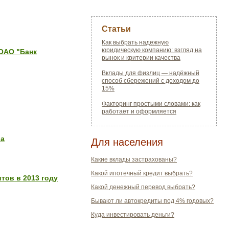
Статьи
Как выбрать надежную
юридическую компанию: взгляд на
 ОАО "Банк
рынок и критерии качества
Вклады для физлиц — надёжный
способ сбережений с доходом до
15%
Факторинг простыми словами: как
работает и оформляется
ша
Для населения
Какие вклады застрахованы?
Какой ипотечный кредит выбрать?
тов в 2013 году
Какой денежный перевод выбрать?
Бывают ли автокредиты под 4% годовых?
Куда инвестировать деньги?