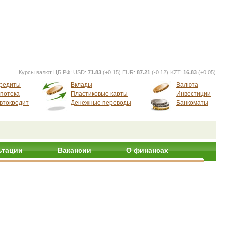
Курсы валют ЦБ РФ:
USD:
71.83
(+0.15) EUR:
87.21
(-0.12) KZT:
16.83
(+0.05)
редиты
Вклады
Валюта
потека
Пластиковые карты
Инвестиции
втокредит
Денежные переводы
Банкоматы
ьтации
Вакансии
О финансах