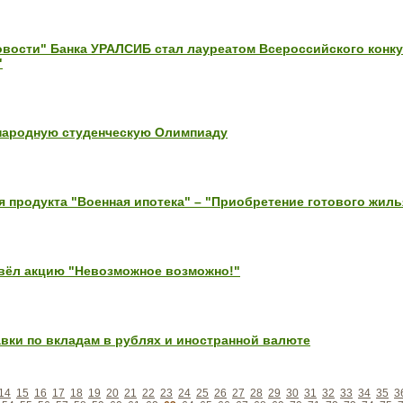
вости" Банка УРАЛСИБ стал лауреатом Всероссийского конк
"
народную студенческую Олимпиаду
 продукта "Военная ипотека" – "Приобретение готового жиль
вёл акцию "Невозможное возможно!"
вки по вкладам в рублях и иностранной валюте
14
15
16
17
18
19
20
21
22
23
24
25
26
27
28
29
30
31
32
33
34
35
3