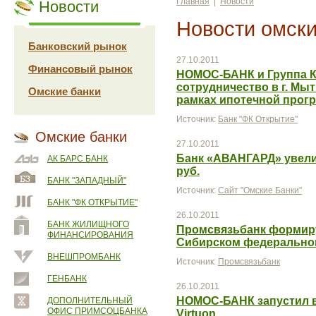
Главная
|
Новости
Новости
Новости омски
Банковский рынок
27.10.2011
Финансовый рынок
НОМОС-БАНК и Группа 
сотрудничество в г. Мы
Омские банки
рамках ипотечной прог
Источник:
Банк "ФК Открытие"
Омские банки
27.10.2011
Банк «АВАНГАРД» увелич
АК БАРС БАНК
руб.
БАНК "ЗАПАДНЫЙ"
Источник:
Сайт "Омские Банки"
БАНК "ФК ОТКРЫТИЕ"
26.10.2011
БАНК ЖИЛИЩНОГО
Промсвязьбанк формир
ФИНАНСИРОВАНИЯ
Сибирском федерально
ВНЕШПРОМБАНК
Источник:
Промсвязьбанк
ГЕНБАНК
26.10.2011
НОМОС-БАНК запустил в
ДОПОЛНИТЕЛЬНЫЙ
ОФИС ПРИМСОЦБАНКА
Virtuon