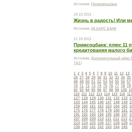
Источник:
Промсвязьбанк
24.10.2011
Жизнь в радость! Или м
Источник:
АК БАРС БАНК
21.10.2011
Примсоцбанк: плюс 11 п
кредитования малого б
Источник:
Дополнительный офис П
74/1)
1
2
3
4
5
6
7
8
9
10
11
12
13
26
27
28
29
30
31
32
33
34
35
48
49
50
51
52
53
54
55
56
57
70
71
72
73
74
75
76
77
78
79
92
93
94
95
96
97
98
99
100
1
110
111
112
113
114
115
116
11
127
128
129
130
131
132
133
1
143
144
145
146
147
148
149
1
159
160
161
162
163
164
165
1
175
176
177
178
179
180
181
1
191
192
193
194
195
196
197
1
207
208
209
210
211
212
213
2
223
224
225
226
227
228
229
2
239
240
241
242
243
244
245