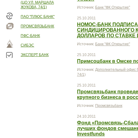
(ЦО УЛ. МАРШАЛА
ЖУКОВА, 74/1)
Источник:
Банк "ФК Открытие"
ПАО "ПЛЮС БАНК"
25.10.2011
НОМОС-БАНК ПОДПИСА
ПРОМСВЯЗЬБАНК
СИНДИЦИРОВАННОГО К
ДОЛЛАРОВ ПО СТАВКЕ 
ПФС-БАНК
Источник:
Банк "ФК Открытие"
СИБЭС
ЭКСПЕРТ БАНК
25.10.2011
Примсоцбанк в Омске п
Источник:
Дополнительный офис П
74/1)
25.10.2011
Промсвязьбанк проведе
крупного бизнеса в рос
Источник:
Промсвязьбанк
24.10.2011
Фонд «Промсвязь-Сбал
лучших фондов смешанн
Investfunds