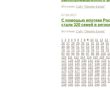
Источник:
Сайт "Омские Банки"
07.09.2017
С помощью ипотеки Рос
стали 320 семей в регио
Источник:
Сайт "Омские Банки"
1
2
3
4
5
6
7
8
9
10
11
12
13
26
27
28
29
30
31
32
33
34
35
48
49
50
51
52
53
54
55
56
57
70
71
72
73
74
75
76
77
78
79
92
93
94
95
96
97
98
99
100
1
110
111
112
113
114
115
116
11
127
128
129
130
131
132
133
1
143
144
145
146
147
148
149
1
159
160
161
162
163
164
165
1
175
176
177
178
179
180
181
1
191
192
193
194
195
196
197
1
207
208
209
210
211
212
213
2
223
224
225
226
227
228
229
2
239
240
241
242
243
244
245