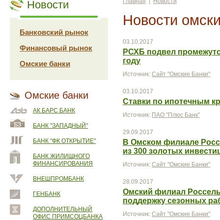
Главная
|
Новости
Новости
Новости омски
Банковский рынок
03.10.2017
Финансовый рынок
РСХБ подвел промежуто
году
Омские банки
Источник:
Сайт "Омские Банки"
03.10.2017
Омские банки
Ставки по ипотечным кр
АК БАРС БАНК
Источник:
ПАО "Плюс Банк"
БАНК "ЗАПАДНЫЙ"
29.09.2017
БАНК "ФК ОТКРЫТИЕ"
В Омском филиале Росс
из 300 золотых инвест
БАНК ЖИЛИЩНОГО
ФИНАНСИРОВАНИЯ
Источник:
Сайт "Омские Банки"
ВНЕШПРОМБАНК
28.09.2017
Омский филиал Россель
ГЕНБАНК
поддержку сезонных раб
ДОПОЛНИТЕЛЬНЫЙ
Источник:
Сайт "Омские Банки"
ОФИС ПРИМСОЦБАНКА