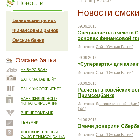
Главная
|
Новости
Новости
Новости омски
Банковский рынок
09.09.2013
Финансовый рынок
Специалисты омского С
основах финансовой гр
Омские банки
Источник:
Сайт "Омские Банки"
09.09.2013
Омские банки
«Суперкарта» для клие
АК БАРС БАНК
Источник:
Сайт "Омские Банки"
БАНК "ЗАПАДНЫЙ"
08.09.2013
БАНК "ФК ОТКРЫТИЕ"
Расчеты в корейских во
Примсоцбанке
БАНК ЖИЛИЩНОГО
ФИНАНСИРОВАНИЯ
Источник:
Дополнительный офис П
74/1)
ВНЕШПРОМБАНК
04.09.2013
ГЕНБАНК
Омичи доверили Сберба
ДОПОЛНИТЕЛЬНЫЙ
Источник:
Сайт "Омские Банки"
ОФИС ПРИМСОЦБАНКА