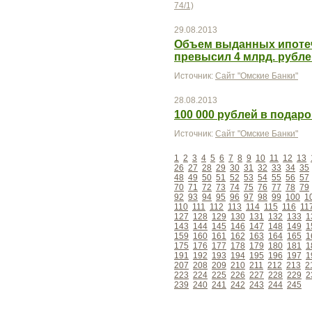
74/1)
29.08.2013
Объем выданных ипотеч
превысил 4 млрд. рубле
Источник:
Сайт "Омские Банки"
28.08.2013
100 000 рублей в подаро
Источник:
Сайт "Омские Банки"
1
2
3
4
5
6
7
8
9
10
11
12
13
26
27
28
29
30
31
32
33
34
35
48
49
50
51
52
53
54
55
56
57
70
71
72
73
74
75
76
77
78
79
92
93
94
95
96
97
98
99
100
1
110
111
112
113
114
115
116
11
127
128
129
130
131
132
133
1
143
144
145
146
147
148
149
1
159
160
161
162
163
164
165
1
175
176
177
178
179
180
181
1
191
192
193
194
195
196
197
1
207
208
209
210
211
212
213
2
223
224
225
226
227
228
229
2
239
240
241
242
243
244
245