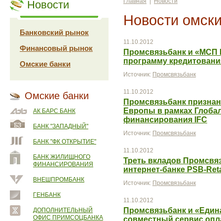
Главная
|
Новости
Новости
Новости омски
Банковский рынок
11.10.2012
Финансовый рынок
Промсвязьбанк и «МСП 
программу кредитования
Омские банки
Источник:
Промсвязьбанк
11.10.2012
Омские банки
Промсвязьбанк признан
Европы в рамках Глоба
АК БАРС БАНК
финансирования IFC
БАНК "ЗАПАДНЫЙ"
Источник:
Промсвязьбанк
БАНК "ФК ОТКРЫТИЕ"
11.10.2012
БАНК ЖИЛИЩНОГО
Треть вкладов Промсвя
ФИНАНСИРОВАНИЯ
интернет-банке PSB-Reta
ВНЕШПРОМБАНК
Источник:
Промсвязьбанк
ГЕНБАНК
11.10.2012
Промсвязьбанк и «Един
ДОПОЛНИТЕЛЬНЫЙ
ОФИС ПРИМСОЦБАНКА
совместный сервис опла