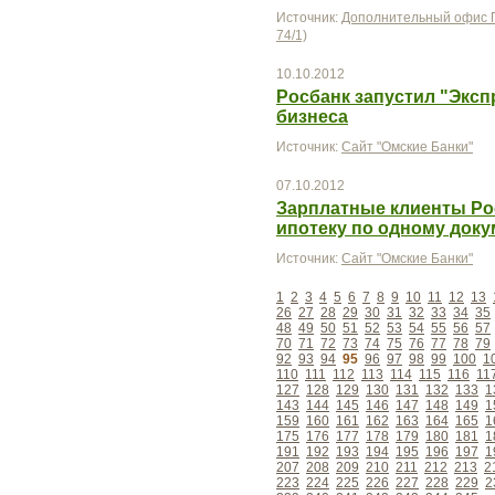
Источник:
Дополнительный офис П
74/1)
10.10.2012
Росбанк запустил "Эксп
бизнеса
Источник:
Сайт "Омские Банки"
07.10.2012
Зарплатные клиенты Ро
ипотеку по одному доку
Источник:
Сайт "Омские Банки"
1
2
3
4
5
6
7
8
9
10
11
12
13
26
27
28
29
30
31
32
33
34
35
48
49
50
51
52
53
54
55
56
57
70
71
72
73
74
75
76
77
78
79
92
93
94
95
96
97
98
99
100
1
110
111
112
113
114
115
116
11
127
128
129
130
131
132
133
1
143
144
145
146
147
148
149
1
159
160
161
162
163
164
165
1
175
176
177
178
179
180
181
1
191
192
193
194
195
196
197
1
207
208
209
210
211
212
213
2
223
224
225
226
227
228
229
2