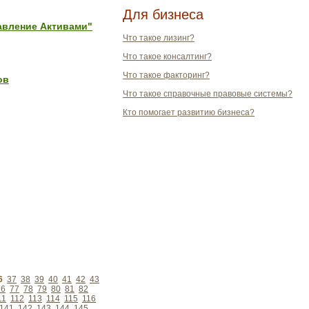
Для бизнеса
авление Активами"
Что такое лизинг?
Что такое консалтинг?
Что такое факторинг?
ов
Что такое справочные правовые системы?
Кто помогает развитию бизнеса?
6
37
38
39
40
41
42
43
76
77
78
79
80
81
82
11
112
113
114
115
116
141
142
143
144
145