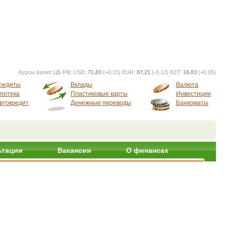
Курсы валют ЦБ РФ:
USD:
71.83
(+0.15) EUR:
87.21
(-0.12) KZT:
16.83
(+0.05)
редиты
Вклады
Валюта
потека
Пластиковые карты
Инвестиции
втокредит
Денежные переводы
Банкоматы
ьтации
Вакансии
О финансах