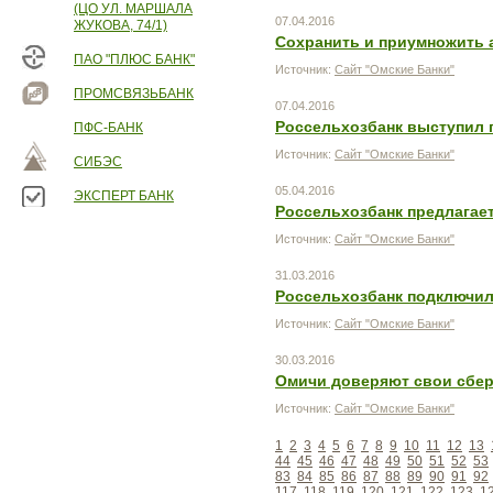
(ЦО УЛ. МАРШАЛА
07.04.2016
ЖУКОВА, 74/1)
Сохранить и приумножить 
ПАО "ПЛЮС БАНК"
Источник:
Сайт "Омские Банки"
ПРОМСВЯЗЬБАНК
07.04.2016
Россельхозбанк выступил 
ПФС-БАНК
Источник:
Сайт "Омские Банки"
СИБЭС
05.04.2016
ЭКСПЕРТ БАНК
Россельхозбанк предлагае
Источник:
Сайт "Омские Банки"
31.03.2016
Россельхозбанк подключи
Источник:
Сайт "Омские Банки"
30.03.2016
Омичи доверяют свои сбер
Источник:
Сайт "Омские Банки"
1
2
3
4
5
6
7
8
9
10
11
12
13
44
45
46
47
48
49
50
51
52
53
83
84
85
86
87
88
89
90
91
92
117
118
119
120
121
122
123
1