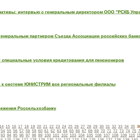
активы: интервью с генеральным директором ООО "РСХБ Упр
генеральным партнером Съезда Ассоциации российских банк
т специальные условия кредитования для пенсионеров
л к системе ЮНИСТРИМ все региональные филиалы
ежения Россельхозбанку
14
15
16
17
18
19
20
21
22
23
24
25
26
27
28
29
30
31
32
33
34
35
3
54
55
56
57
58
59
60
61
62
63
64
65
66
67
68
69
70
71
72
73
74
75
93
94
95
96
97
98
99
100
101
102
103
104
105
106
107
108
109
110
1
24
125
126
127
128
129
130
131
132
133
134
135
136
137
138
139
140