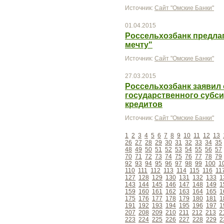
Источник:
Сайт "Омские Банки"
01.04.2015
Россельхозбанк предлаг
мечту"
Источник:
Сайт "Омские Банки"
27.03.2015
Россельхозбанк заявил 
государственного субс
кредитов
Источник:
Сайт "Омские Банки"
1
2
3
4
5
6
7
8
9
10
11
12
13
26
27
28
29
30
31
32
33
34
35
48
49
50
51
52
53
54
55
56
57
70
71
72
73
74
75
76
77
78
79
92
93
94
95
96
97
98
99
100
1
110
111
112
113
114
115
116
11
127
128
129
130
131
132
133
1
143
144
145
146
147
148
149
1
159
160
161
162
163
164
165
1
175
176
177
178
179
180
181
1
191
192
193
194
195
196
197
1
207
208
209
210
211
212
213
2
223
224
225
226
227
228
229
2